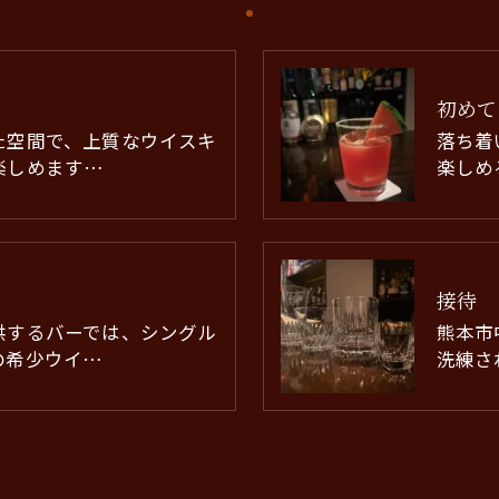
初めて
た空間で、上質なウイスキ
落ち着
楽しめます…
楽しめ
接待
供するバーでは、シングル
熊本市
の希少ウイ…
洗練さ