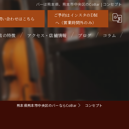
バーは熊本県、熊本市中央区のCoBar | コンセプト
ご予約はインスタのDM
問い合わせはこちら
へ（営業時間外のみ）
店の特徴
アクセス・店舗情報
ブログ
コラム
待
れ家
めて
ルーツカクテル
熊本県熊本市中央区のバーならCoBar
コンセプト
イスキー