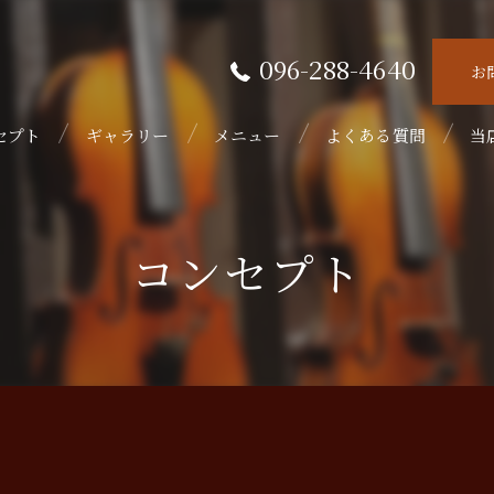
096-288-4640
お
セプト
ギャラリー
メニュー
よくある質問
当
接
コンセプト
隠
初
フ
ウ