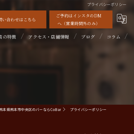
プライバシーポリシー
ご予約はインスタのDM
問い合わせはこちら
へ（営業時間外のみ）
店の特徴
アクセス・店舗情報
ブログ
コラム
待
れ家
めて
ルーツカクテル
熊本県熊本市中央区のバーならCoBar
プライバシーポリシー
イスキー