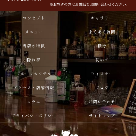
※お急ぎの方はお電話でお問い合わせください。
コンセプト
ギャラリー
メニュー
よくある質問
当店の特徴
接待
隠れ家
初めて
フルーツカクテル
ウイスキー
アクセス・店舗情報
ブログ
コラム
お問い合わせ
プライバシーポリシー
サイトマップ