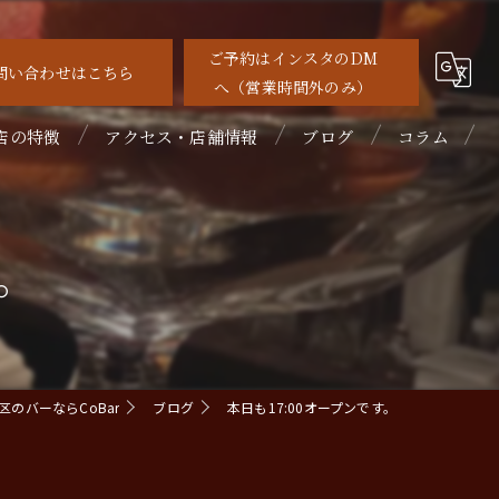
ご予約はインスタのDM
問い合わせはこちら
へ（営業時間外のみ）
店の特徴
アクセス・店舗情報
ブログ
コラム
待
す。
れ家
めて
ルーツカクテル
のバーならCoBar
ブログ
本日も17:00オープンです。
イスキー