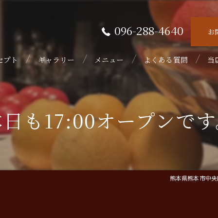
096-288-4640
お
セプト
ギャラリー
メニュー
よくある質問
当
接
日も17:00オープンで
隠
初
フ
熊本県熊本市中央区
ウ