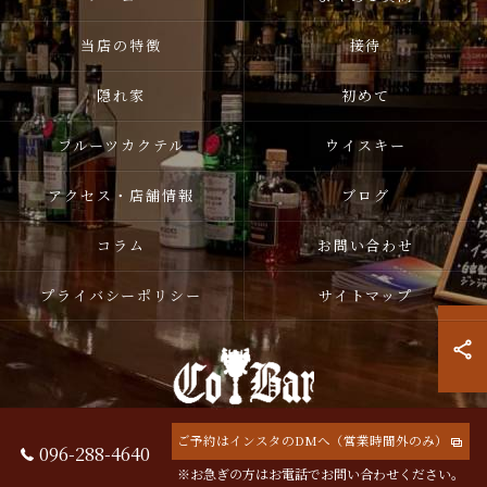
当店の特徴
接待
隠れ家
初めて
フルーツカクテル
ウイスキー
アクセス・店舗情報
ブログ
コラム
お問い合わせ
プライバシーポリシー
サイトマップ
ご予約はインスタのDMへ（営業時間外のみ）
096-288-4640
© 2026 熊本県熊本市中央区のバーならCoBar ALL RIGHTS RESERVED.
※お急ぎの方はお電話でお問い合わせください。