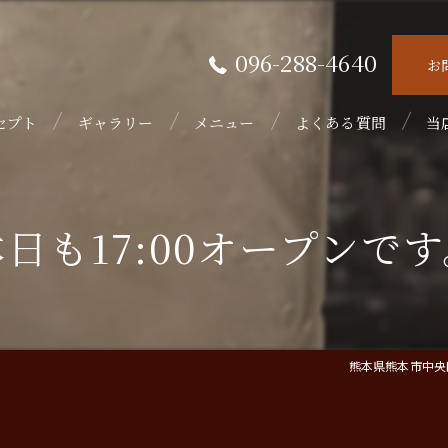
096-288-4640
お
セプト
ギャラリー
メニュー
よくある質問
当
接
日も17:00オープンで
隠
初
フ
熊本県熊本市中央区
ウ