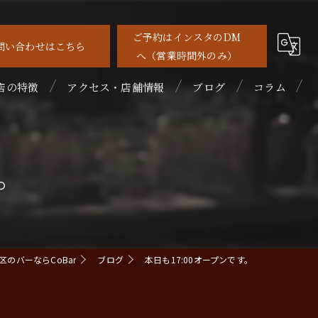
ご予約はインスタのDM
問い合わせはこちら
へ（営業時間外のみ）
店の特徴
アクセス・店舗情報
ブログ
コラム
待
す。
れ家
めて
ルーツカクテル
のバーならCoBar
ブログ
本日も17:00オープンです。
イスキー