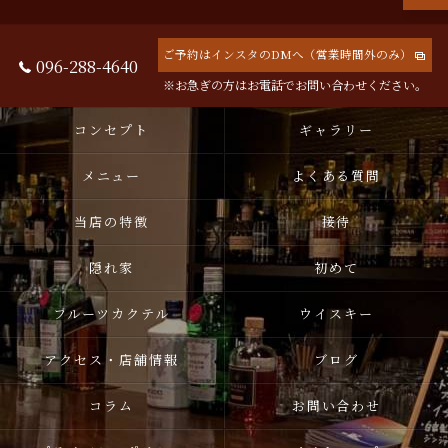
ご予約はインスタのDMへ（営業時間外のみ）
096-288-4640
※お急ぎの方はお電話でお問い合わせください。
コンセプト
ギャラリー
メニュー
よくある質問
当店の特徴
接待
隠れ家
初めて
フルーツカクテル
ウイスキー
アクセス・店舗情報
ブログ
コラム
お問い合わせ