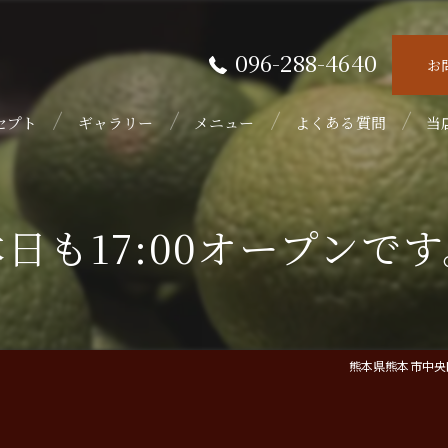
096-288-4640
お
セプト
ギャラリー
メニュー
よくある質問
当
接
日も17:00オープンで
隠
初
フ
熊本県熊本市中央区
ウ