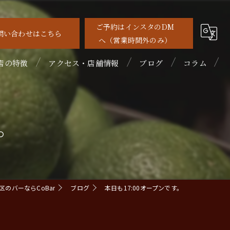
ご予約はインスタのDM
問い合わせはこちら
へ（営業時間外のみ）
店の特徴
アクセス・店舗情報
ブログ
コラム
待
す。
れ家
めて
ルーツカクテル
のバーならCoBar
ブログ
本日も17:00オープンです。
イスキー