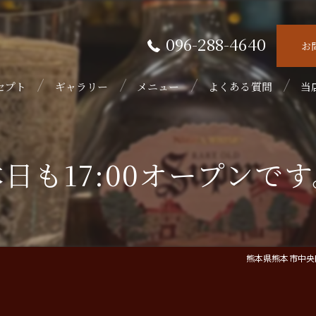
096-288-4640
お
セプト
ギャラリー
メニュー
よくある質問
当
接
日も17:00オープンで
隠
初
フ
熊本県熊本市中央区
ウ