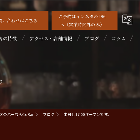
ご予約はインスタのDM
問い合わせはこちら
へ（営業時間外のみ）
店の特徴
アクセス・店舗情報
ブログ
コラム
待
す。
れ家
めて
ルーツカクテル
のバーならCoBar
ブログ
本日も17:00オープンです。
イスキー