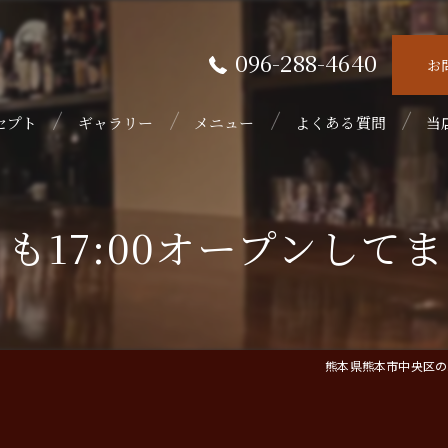
096-288-4640
お
セプト
ギャラリー
メニュー
よくある質問
当
接
も17:00オープンして
隠
初
フ
熊本県熊本市中央区のバ
ウ