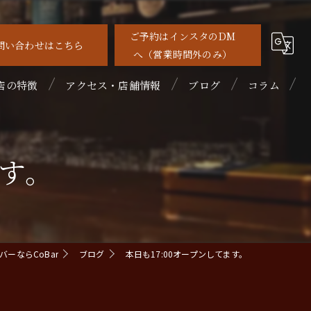
ご予約はインスタのDM
問い合わせはこちら
へ（営業時間外のみ）
店の特徴
アクセス・店舗情報
ブログ
コラム
待
ます。
れ家
めて
ルーツカクテル
ーならCoBar
ブログ
本日も17:00オープンしてます。
イスキー