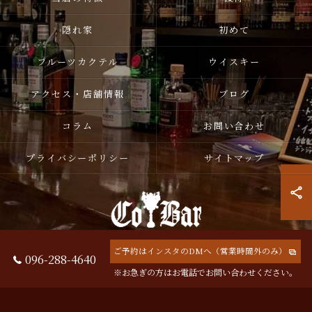
隠れ家
初めて
フルーツカクテル
ウイスキー
アクセス・店舗情報
ブログ
コラム
お問い合わせ
プライバシーポリシー
サイトマップ
ご予約はインスタのDMへ（営業時間外のみ）
096-288-4640
© 2026 熊本県熊本市中央区のバーならCoBar ALL RIGHTS RESERVED.
※お急ぎの方はお電話でお問い合わせください。