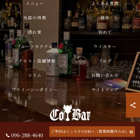
メニュー
よくある質問
当店の特徴
接待
隠れ家
初めて
フルーツカクテル
ウイスキー
アクセス・店舗情報
ブログ
コラム
お問い合わせ
プライバシーポリシー
サイトマップ
ご予約はインスタのDMへ（営業時間外のみ）
096-288-4640
© 2026 熊本県熊本市中央区のバーならCoBar ALL RIGHTS RESERVED.