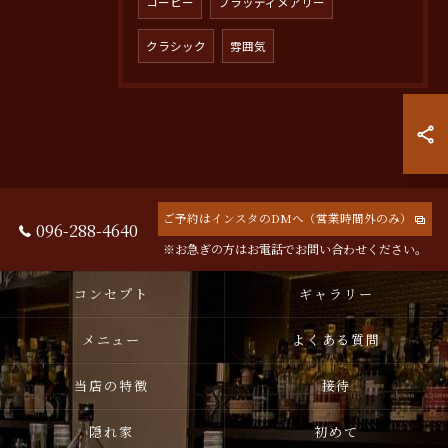
コーヒー
ブラッディメアリー
クラシック
雰囲気
ご予約はインスタのDMへ（営業時間外のみ）
096-288-4640
※お急ぎの方はお電話でお問い合わせください。
コンセプト
ギャラリー
メニュー
よくある質問
当店の特徴
接待
隠れ家
初めて