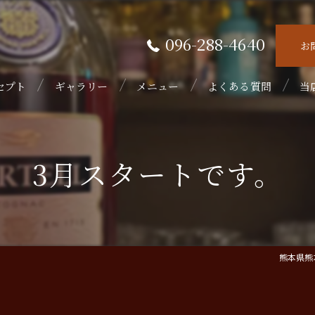
096-288-4640
お
セプト
ギャラリー
メニュー
よくある質問
当
接
3月スタートです。
隠
初
フ
熊本県熊
ウ