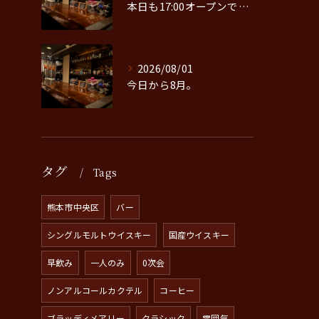
本日も17:00オープンです。
2026/08/01
今日から8月。
タグ
Tags
熊本市中央区
バー
シングルモルトウイスキー
国産ウイスキー
早飲み
一人のみ
0次会
ノンアルコールカクテル
コーヒー
ブラッディメアリー
クラシック
雰囲気