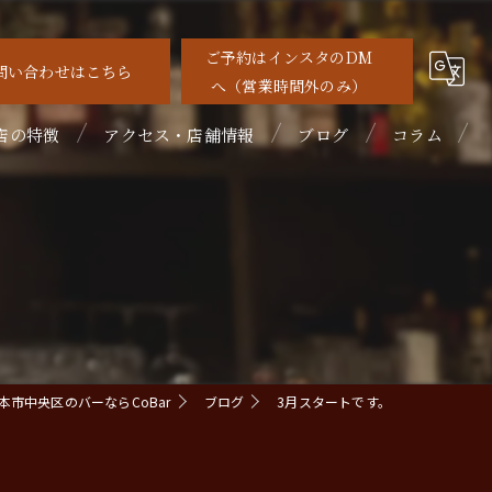
ご予約はインスタのDM
問い合わせはこちら
へ（営業時間外のみ）
店の特徴
アクセス・店舗情報
ブログ
コラム
待
れ家
めて
ルーツカクテル
本市中央区のバーならCoBar
ブログ
3月スタートです。
イスキー