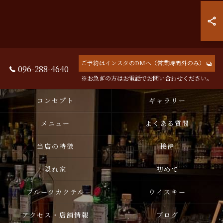
ご予約はインスタのDMへ（営業時間外のみ）
096-288-4640
※お急ぎの方はお電話でお問い合わせください。
コンセプト
ギャラリー
メニュー
よくある質問
当店の特徴
接待
隠れ家
初めて
フルーツカクテル
ウイスキー
アクセス・店舗情報
ブログ